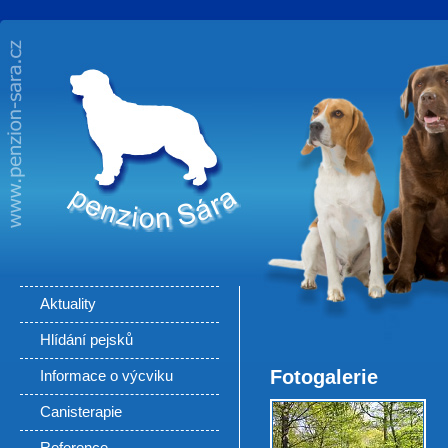
Fotogalerie -
Hlídání psů,
výcvik pejsků,
canisterapie
Brno a okolí.
Výcvik psů
Brno,
výcviková
Aktuality
škola pro psy.
Hlídání pejsků
Fotogalerie
Informace o výcviku
Canisterapie